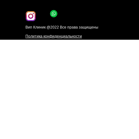
Вип Клиник @2022 Все права защищены
Политика конфиденциальности
Принимаем к оплате
Лицензия
Процедуры врачебной и эстетической
косметологии, лазерная и аппаратная
косметология с использованием
профессионального медицинского оборудования.
Информация, размещенная на данном сайте,
не является публичной офертой.
Подробности уточняйте на консультациях у
специалистов клиники, либо по телефону
+7‒
906‒606‒8858
,
+7-910-030-6201
(травматология),
+7-938-460-55-57
(неврология), email:
shamrina-70@mail.ru