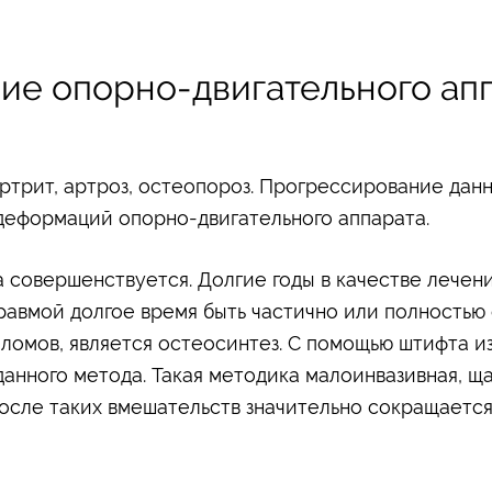
ие опорно-двигательного ап
артрит, артроз, остеопороз. Прогрессирование дан
деформаций опорно-двигательного аппарата.
 совершенствуется. Долгие годы в качестве лече
травмой долгое время быть частично или полностью
омов, является остеосинтез. С помощью штифта из
данного метода. Такая методика малоинвазивная, щ
осле таких вмешательств значительно сокращается