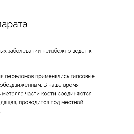
парата
ных заболеваний неизбежно ведет к
ния переломов применялись гипсовые
 обездвиженным. В наше время
 металла части кости соединяются
адящая, проводится под местной
.