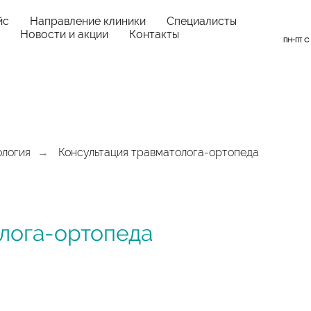
йс
Направление клиники
Специалисты
Новости и акции
Контакты
пн-пт с
ология
Консультация травматолога-ортопеда
→
лога-ортопеда