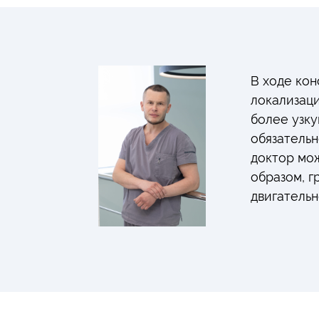
В ходе ко
локализац
более узку
обязательн
доктор мо
образом, г
двигательн