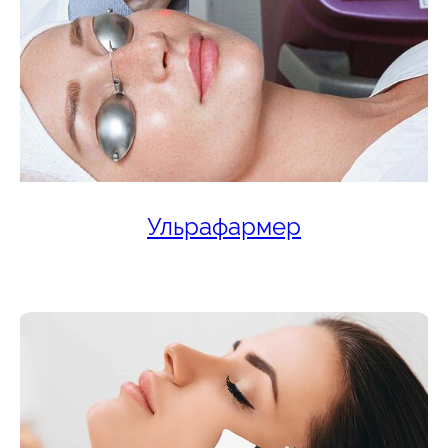
Ульрафармер