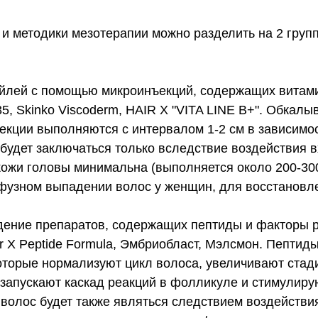
и методики мезотерапии можно разделить на 2 груп
ейлей с помощью микроинъекций, содержащих витами
, Skinko Viscoderm, HAIR X "VITA LINE B+". Обкалы
ъекции выполняются с интервалом 1-2 см в зависимо
 будет заключаться только вследствие воздействия 
кожи головы минимальна (выполняется около 200-300
фузном выпадении волос у женщин, для восстановле
ение препаратов, содержащих пептиды и факторы ро
r X Peptide Formula, Эмбриобласт, Мэлсмон. Пептид
оторые нормализуют цикл волоса, увеличивают стад
запускают каскад реакций в фолликуле и стимулиру
волос будет также являться следствием воздействи