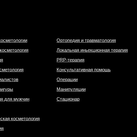
косметологии
Ортопедия и травматология
косметология
Локальная иньекционная терапия
ия
PRP-терапия
сметология
Консультативная помощь
иалистов
Операции
фигуры
Манипуляции
ия для мужчин
Стационар
ская косметология
ия