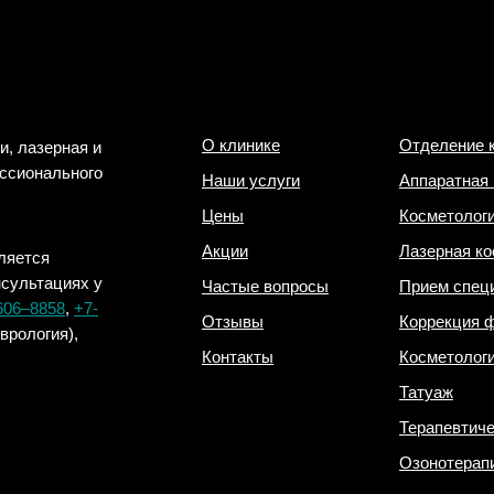
О клинике
Отделение 
и, лазерная и
ессионального
Наши услуги
Аппаратная 
Цены
Косметолог
Акции
Лазерная ко
ляется
нсультациях у
Частые вопросы
Прием спец
606‒8858
,
+7-
Отзывы
Коррекция 
еврология),
Контакты
Косметолог
Татуаж
Терапевтиче
Озонотерап