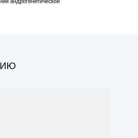
нии андрогенетической
ЦИЮ