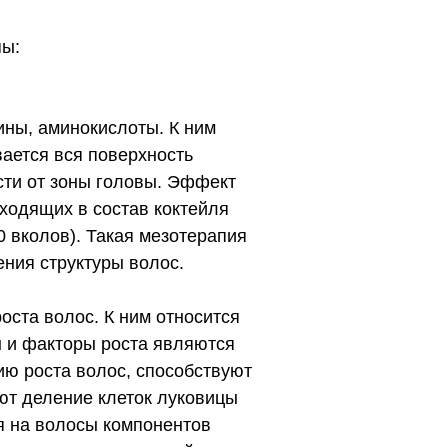
пы:
ны, аминокислоты. К ним
вается вся поверхность
сти от зоны головы. Эффект
входящих в состав коктейля
 вколов). Такая мезотерапия
ния структуры волос.
ста волос. К ним относится
ы и факторы роста являются
ию роста волос, способствуют
ют деление клеток луковицы
я на волосы компонентов