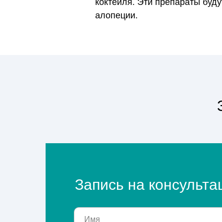
коктейля. Эти препараты буд
алопеции.
Запись на консульт