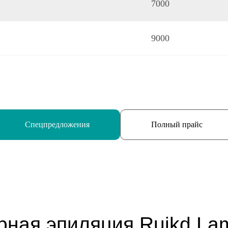
7000
9000
Спецпредложения
Полный прайс
рная эпиляция Ruikd La