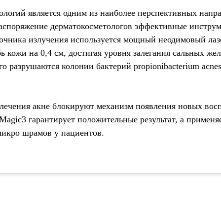
логий является одним из наиболее перспективных напра
аспоряжение дерматокосметологов эффективные инструме
сточника излучения используется мощный неодимовый ла
 кожи на 0,4 см, достигая уровня залегания сальных жел
ого разрушаются колонии бактерий propionibacterium acne
 лечения акне блокируют механизм появления новых во
agic3 гарантирует положительные результат, а применя
микро шрамов у пациентов.