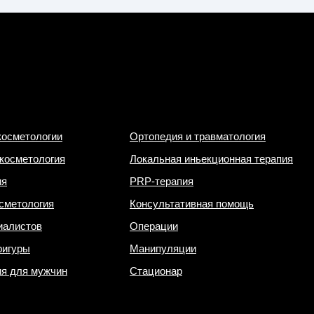
косметологии
Ортопедия и травматология
косметология
Локальная иньекционная терапия
ия
PRP-терапия
сметология
Консультативная помощь
иалистов
Операции
фигуры
Манипуляции
ия для мужчин
Стационар